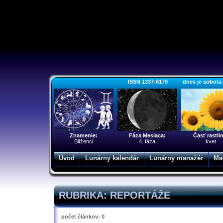
ISSN 1337-6179 dnes je sobota 8.
Znamenie:
Fáza Mesiaca:
Časť rastli
Blíženci
4. fáza
kvet
Úvod
Lunárny kalendár
Lunárny manažér
Ma
RUBRIKA: REPORTÁŽE
počet článkov: 0