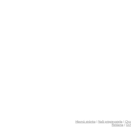
Hlavná stránka
|
Naši prispievatelia
|
Chce
Reklama
|
Och