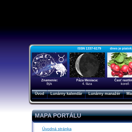
ISSN 1337-6179 dnes je piatok 7.
Znamenie:
Fáza Mesiaca:
Časť rastli
Býk
4. fáza
koreň
Úvod
Lunárny kalendár
Lunárny manažér
Ma
MAPA PORTÁLU
Úvodná stránka