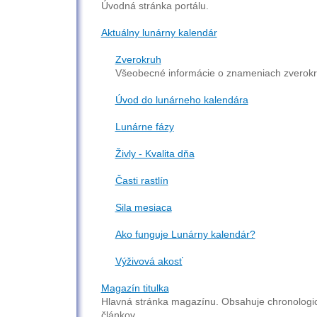
Úvodná stránka portálu.
Aktuálny lunárny kalendár
Zverokruh
Všeobecné informácie o znameniach zverokr
Úvod do lunárneho kalendára
Lunárne fázy
Živly - Kvalita dňa
Časti rastlín
Sila mesiaca
Ako funguje Lunárny kalendár?
Výživová akosť
Magazín titulka
Hlavná stránka magazínu. Obsahuje chronologic
článkov.