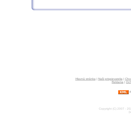
Hlavná stránka
|
Naši prispievatelia
|
Chce
Reklama
|
Och
R
Copyright (C) 2007 - 2
(