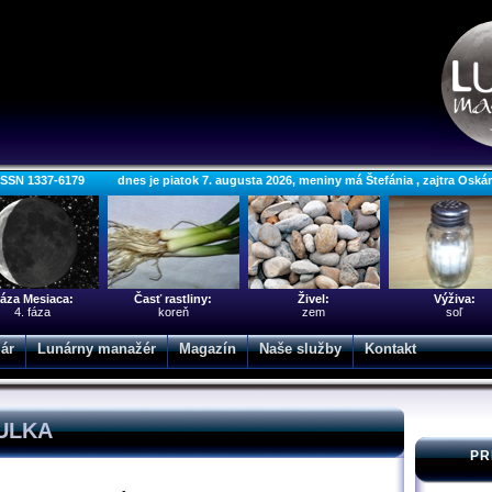
ISSN 1337-6179 dnes je piatok 7. augusta 2026, meniny má Štefánia , zajtra Oská
áza Mesiaca:
Časť rastliny:
Živel:
Výživa:
4. fáza
koreň
zem
soľ
ár
Lunárny manažér
Magazín
Naše služby
Kontakt
TULKA
PR