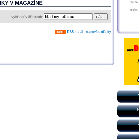
meno:
NKY V MAGAZÍNE
heslo:
vyhladať v článkoch:
RSS kanál - najnovšie články
N
Tv