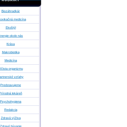
RUBRIKY
Biozáhradkár
oxikačná medicína
Ekoštýl
nergie okolo nás
Krása
Makrobiotika
Medicína
čista organizmu
artnerské vzťahy
Predstavujeme
Prírodná lekáreň
Psychohygiena
Redakcia
Zdravá výživa
Zdravé bývanie