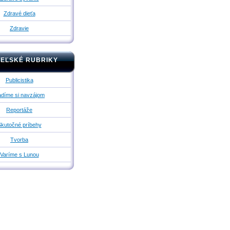
Zdravé dieťa
Zdravie
TEĽSKÉ RUBRIKY
Publicistika
díme si navzájom
Reportáže
kutočné príbehy
Tvorba
Varíme s Lunou