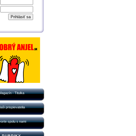
Magazín - Titulka
aši prispievatelia
orte spolu s nami