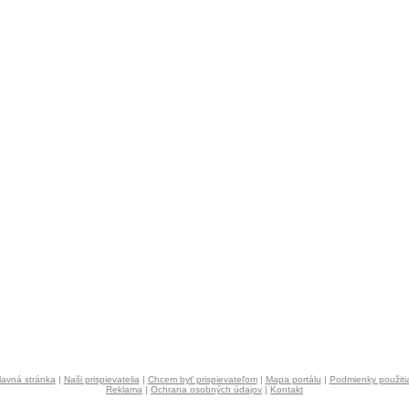
lavná stránka
|
Naši prispievatelia
|
Chcem byť prispievateľom
|
Mapa portálu
|
Podmienky použiti
Reklama
|
Ochrana osobných údajov
|
Kontakt