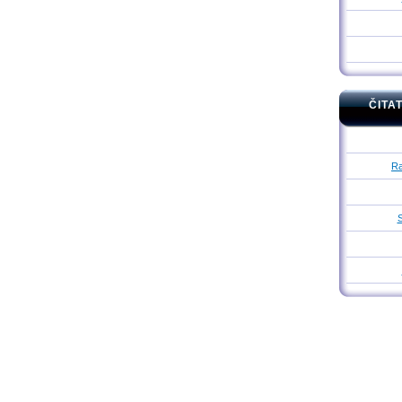
ČITA
Ra
S