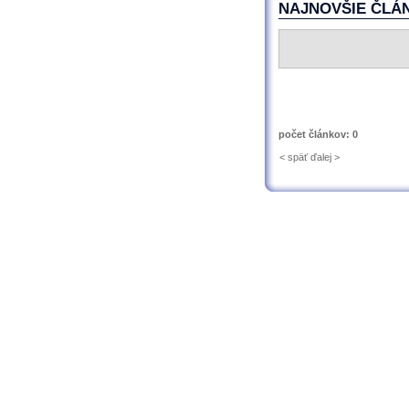
NAJNOVŠIE ČLÁ
počet článkov: 0
< späť
ďalej >