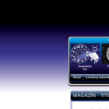
Znamenie:
F
Býk
Úvod
Lunárny kalend
MAGAZÍN - TI