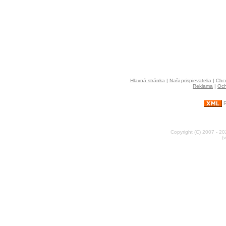
Hlavná stránka
|
Naši prispievatelia
|
Chce
Reklama
|
Och
R
Copyright (C) 2007 - 2
(