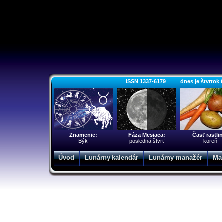
ISSN 1337-6179 dnes je štvrtok 6. 
Znamenie:
Fáza Mesiaca:
Časť rastli
Býk
posledná štvrť
koreň
Úvod
Lunárny kalendár
Lunárny manažér
Ma