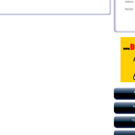
meno:
heslo:
N
Tv