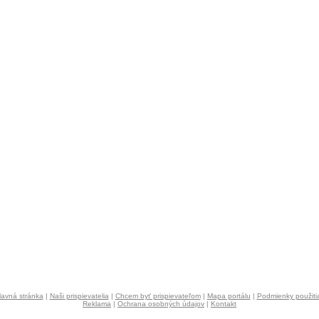
lavná stránka
|
Naši prispievatelia
|
Chcem byť prispievateľom
|
Mapa portálu
|
Podmienky použiti
Reklama
|
Ochrana osobných údajov
|
Kontakt