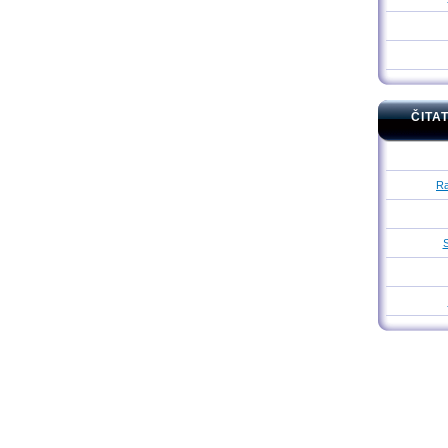
ČITA
Ra
S