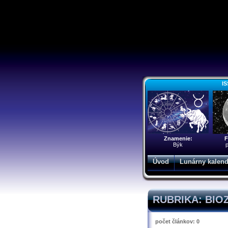
IS
Znamenie:
F
Býk
p
Úvod
Lunárny kalend
RUBRIKA: BI
počet článkov: 0