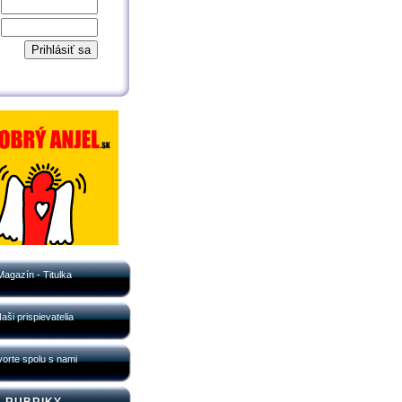
Magazín - Titulka
aši prispievatelia
orte spolu s nami