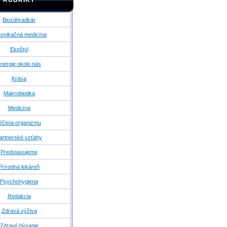
RUBRIKY
Biozáhradkár
oxikačná medicína
Ekoštýl
nergie okolo nás
Krása
Makrobiotika
Medicína
čista organizmu
artnerské vzťahy
Predstavujeme
Prírodná lekáreň
Psychohygiena
Redakcia
Zdravá výživa
Zdravé bývanie