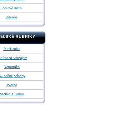
Zdravé dieťa
Zdravie
TEĽSKÉ RUBRIKY
Publicistika
díme si navzájom
Reportáže
kutočné príbehy
Tvorba
Varíme s Lunou