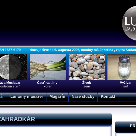
SN 1337-6179 dnes je štvrtok 6. augusta 2026, meniny má Jozefína , zajtra Štefá
áza Mesiaca:
Časť rastliny:
Živel:
Výživa:
osledná štvrť
koreň
zem
soľ
ár
Lunárny manažér
Magazín
Naše služby
Kontakt
OZÁHRADKÁR
PR