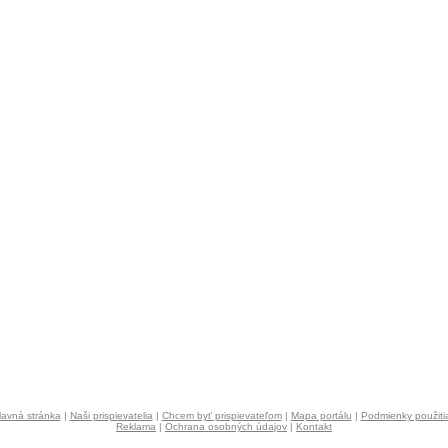
lavná stránka
|
Naši prispievatelia
|
Chcem byť prispievateľom
|
Mapa portálu
|
Podmienky použiti
Reklama
|
Ochrana osobných údajov
|
Kontakt