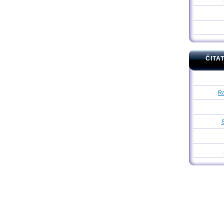
ČITA
Ra
S