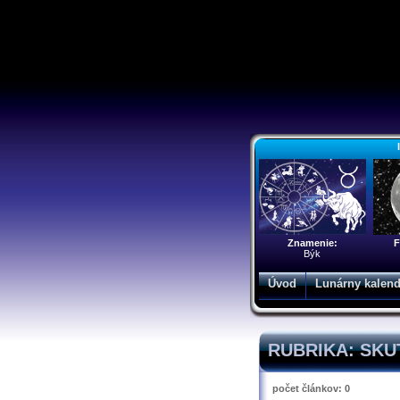
Znamenie:
F
Býk
Úvod
Lunárny kalend
RUBRIKA: SKU
počet článkov: 0