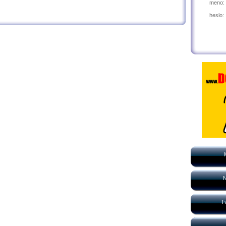
meno:
heslo:
N
Tv