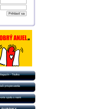
Magazín - Titulka
aši prispievatelia
orte spolu s nami