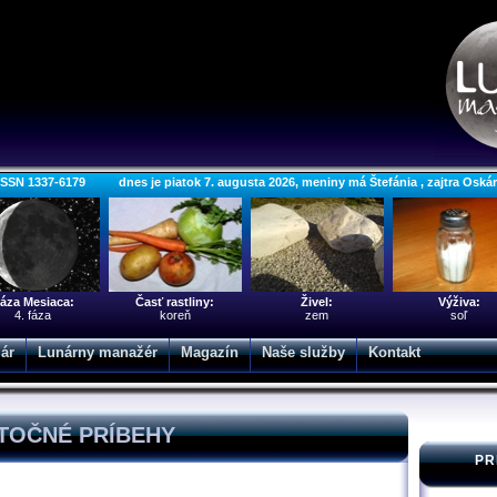
ISSN 1337-6179 dnes je piatok 7. augusta 2026, meniny má Štefánia , zajtra Oská
áza Mesiaca:
Časť rastliny:
Živel:
Výživa:
4. fáza
koreň
zem
soľ
ár
Lunárny manažér
Magazín
Naše služby
Kontakt
TOČNÉ PRÍBEHY
PR