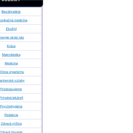
RUBRIKY
Biozáhradkár
oxikačná medicína
Ekoštýl
nergie okolo nás
Krása
Makrobiotika
Medicína
čista organizmu
artnerské vzťahy
Predstavujeme
Prírodná lekáreň
Psychohygiena
Redakcia
Zdravá výživa
Zdravé bývanie