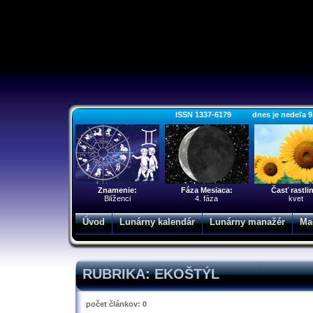
ISSN 1337-6179 dnes je nedeľa 9. a
Znamenie:
Fáza Mesiaca:
Časť rastli
Blíženci
4. fáza
kvet
Úvod
Lunárny kalendár
Lunárny manažér
Ma
RUBRIKA: EKOŠTÝL
počet článkov: 0