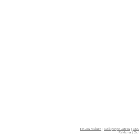
Hlavná stránka
|
Naši prispievatelia
|
Chce
Reklama
|
Och