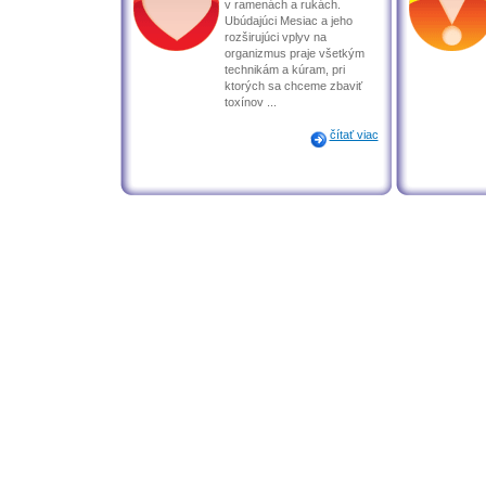
v ramenách a rukách.
Ubúdajúci Mesiac a jeho
rozširujúci vplyv na
organizmus praje všetkým
technikám a kúram, pri
ktorých sa chceme zbaviť
toxínov ...
čítať viac