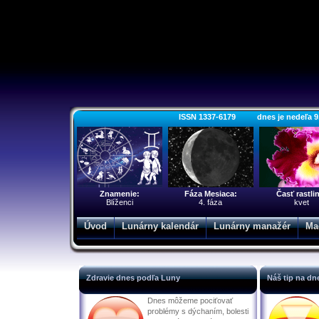
ISSN 1337-6179 dnes je nedeľa 9. a
Znamenie:
Fáza Mesiaca:
Časť rastli
Blíženci
4. fáza
kvet
Úvod
Lunárny kalendár
Lunárny manažér
Ma
Zdravie dnes podľa Luny
Náš tip na dn
Dnes môžeme pociťovať
problémy s dýchaním, bolesti