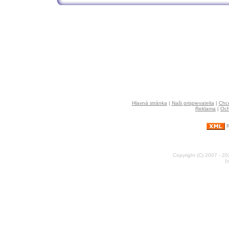
Hlavná stránka
|
Naši prispievatelia
|
Chce
Reklama
|
Och
R
Copyright (C) 2007 - 2
(